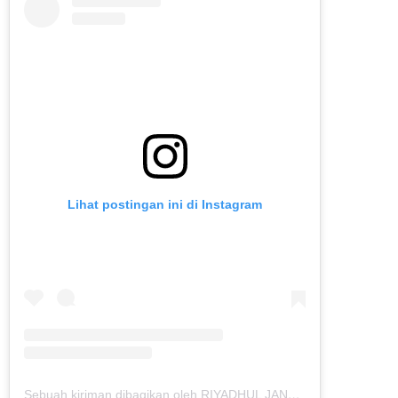
Lihat postingan ini di Instagram
Sebuah kiriman dibagikan oleh RIYADHUL JANNAH IBS (@riyadhuljannahibs)