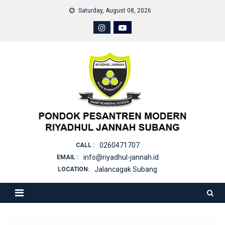
Skip
Saturday, August 08, 2026
to
content
0260471707
CALL :
info@riyadhul-jannah.id
EMAIL :
Jalancagak Subang
LOCATION: