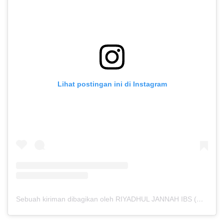
Lihat postingan ini di Instagram
Sebuah kiriman dibagikan oleh RIYADHUL JANNAH IBS (@riyadhuljannahibs)