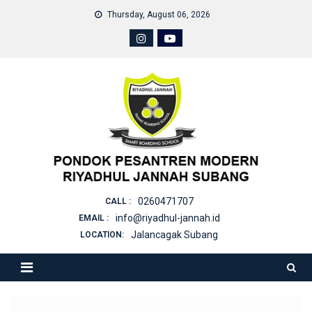
Skip
Thursday, August 06, 2026
to
content
0260471707
CALL :
info@riyadhul-jannah.id
EMAIL :
Jalancagak Subang
LOCATION: