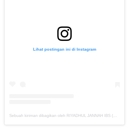
Lihat postingan ini di Instagram
Sebuah kiriman dibagikan oleh RIYADHUL JANNAH IBS (@riyadhuljannahibs)