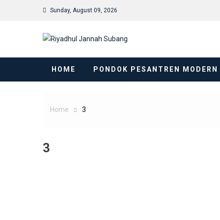
Skip
Sunday, August 09, 2026
to
content
HOME
PONDOK PESANTREN MODERN
Home
3
3