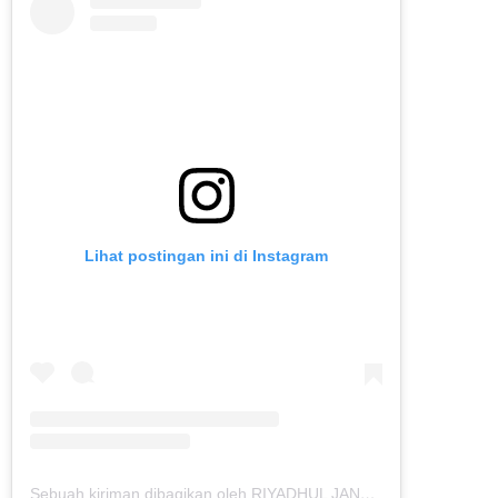
Lihat postingan ini di Instagram
Sebuah kiriman dibagikan oleh RIYADHUL JANNAH IBS (@riyadhuljannahibs)