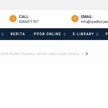
CALL :
EMAIL :
0260471707
info@riyadhul-jan
BERITA
PPDB ONLINE
E-LIBRARY
i SMA Modern Riyadhul Jannah Jalan Cagak Subang
5