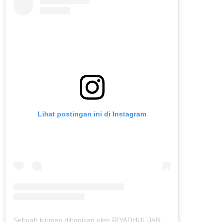
Lihat postingan ini di Instagram
Sebuah kiriman dibagikan oleh RIYADHUL JANNAH IBS (@riyadhuljannahibs)