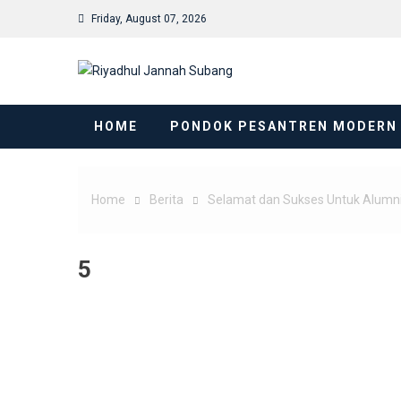
Skip
Friday, August 07, 2026
to
content
HOME
PONDOK PESANTREN MODERN
Home
Berita
Selamat dan Sukses Untuk Alumn
5