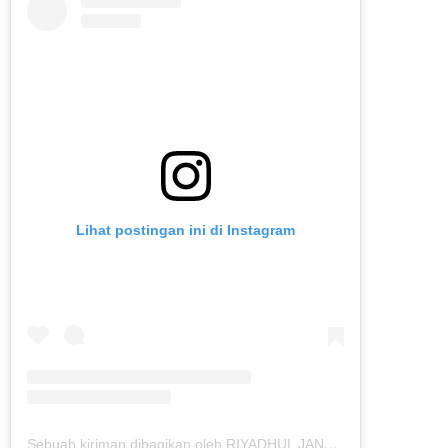
Lihat postingan ini di Instagram
Sebuah kiriman dibagikan oleh RIYADHUL JANNAH IBS (@riyadhuljannahibs)