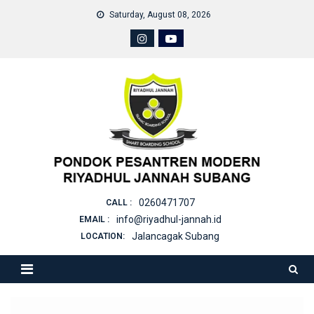
Skip
Saturday, August 08, 2026
to
content
0260471707
CALL :
info@riyadhul-jannah.id
EMAIL :
Jalancagak Subang
LOCATION: