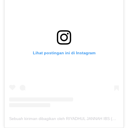
Lihat postingan ini di Instagram
Sebuah kiriman dibagikan oleh RIYADHUL JANNAH IBS (@riyadhuljannahibs)