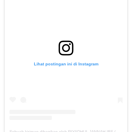
Lihat postingan ini di Instagram
Sebuah kiriman dibagikan oleh RIYADHUL JANNAH IBS (@riyadhuljannahibs)