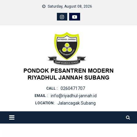
Skip
Saturday, August 08, 2026
to
content
0260471707
CALL :
info@riyadhul-jannah.id
EMAIL :
Jalancagak Subang
LOCATION: