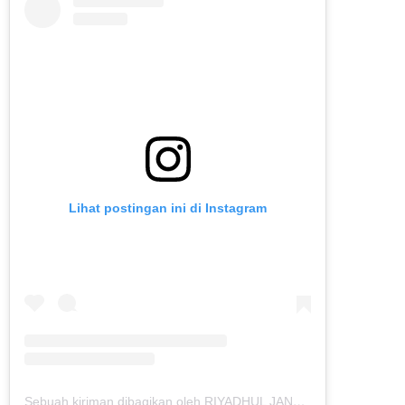
Lihat postingan ini di Instagram
Sebuah kiriman dibagikan oleh RIYADHUL JANNAH IBS (@riyadhuljannahibs)