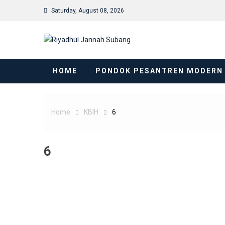
Skip
Saturday, August 08, 2026
to
content
HOME
PONDOK PESANTREN MODERN
Home
KBIH
6
6