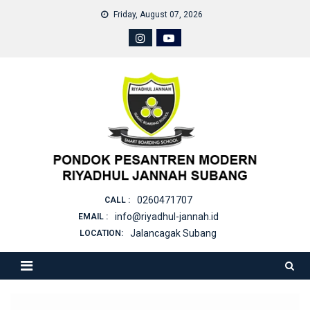
Skip
Friday, August 07, 2026
to
content
0260471707
CALL :
info@riyadhul-jannah.id
EMAIL :
Jalancagak Subang
LOCATION: