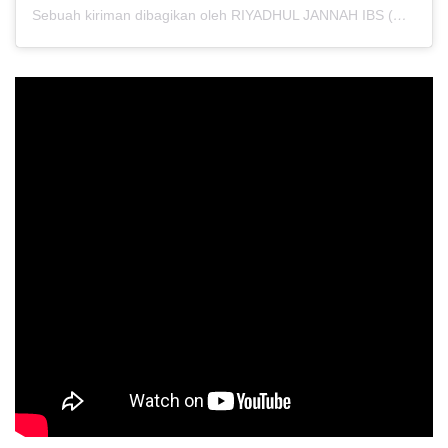
Sebuah kiriman dibagikan oleh RIYADHUL JANNAH IBS (@riyadhuljannahibs)