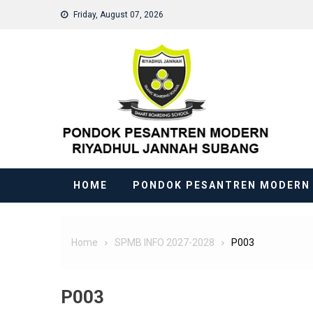
Skip
Friday, August 07, 2026
to
content
HOME
PONDOK PESANTREN MODERN
Home
SPMB INFO 2027-2028
P003
P003