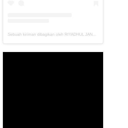
Sebuah kiriman dibagikan oleh RIYADHUL JANNAH IBS (@riyadhuljannahibs)