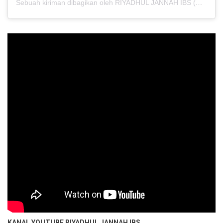
Sebuah kiriman dibagikan oleh RIYADHUL JANNAH IBS (@riyadhuljannahibs)
KANAL YOUTUBE
RIYADHUL JANNAH IBS