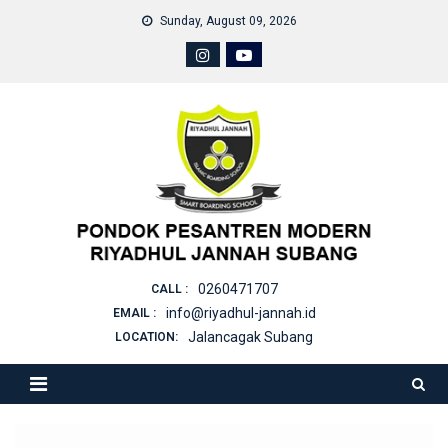
Skip
Sunday, August 09, 2026
to
content
0260471707
CALL :
info@riyadhul-jannah.id
EMAIL :
Jalancagak Subang
LOCATION: