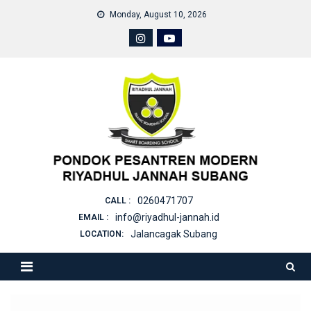
Skip
Monday, August 10, 2026
to
content
0260471707
CALL :
info@riyadhul-jannah.id
EMAIL :
Jalancagak Subang
LOCATION: