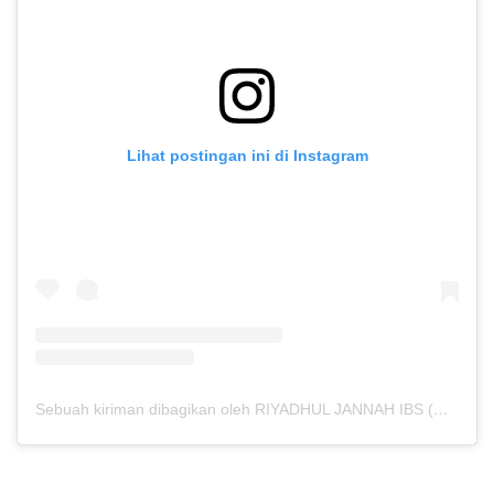
Pejuang,
Para
Penuntut
Ilmu!!
Lihat postingan ini di Instagram
Sebuah kiriman dibagikan oleh RIYADHUL JANNAH IBS (@riyadhuljannahibs)