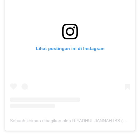
Lihat postingan ini di Instagram
Sebuah kiriman dibagikan oleh RIYADHUL JANNAH IBS (@riyadhuljannahibs)