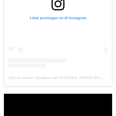
Lihat postingan ini di Instagram
Sebuah kiriman dibagikan oleh RIYADHUL JANNAH IBS (@riyadhuljannahibs)