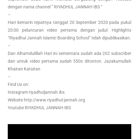
dengan nama channel ” RIYADHUL JANNAH IBS “
–
Hari kemarin tepatnya tanggal 20 September 2020 pada pukul
20:00 peluncuran video pertama dengan judul: Highlights
“Riyadhul Jannah Islamic Boarding School” telah dipublikasikan.
–
Dan Alhamdulillah Hari ini sementara sudah ada 202 subscriber
dan untuk video pertama sudah 550x ditonton. Jazakumullah
Khairan Katsiran
–
Find Us on:
Instagram riyadhuljannah.ibs
Website http://www.riyadhul-jannah.org
Youtube RIYADHUL JANNAH IBS